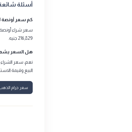
أسئلة شائعة عن أ
كم سعر أونصة 31.1جرام اليوم؟
216,829 جنيه.
هل السعر يشمل
البيع وقيمة الاستر
سعر جرام الذهب عي