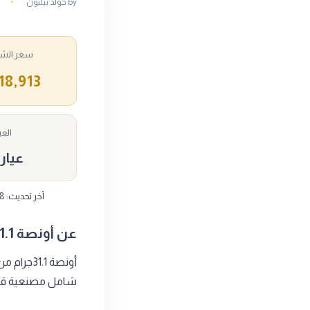
by
جولد بيليون
سعر الشرا
218,913 ج
العي
عيار 24
آخر تحديث: 2026/08/08 - 11:08 · الأسعار بالجنيه المصري وتشمل المصنعية · تتغير على مدار اليوم مع سعر الذهب.
عن أونصة 31.1جرام
شامل مصنعية قدرها 73 جنيه لكل جرام، وسعر إعادة البيع (مختو