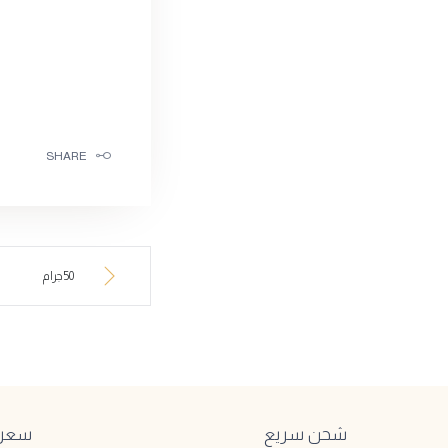
SHARE
50جرام
شحن سريع
سعر ا