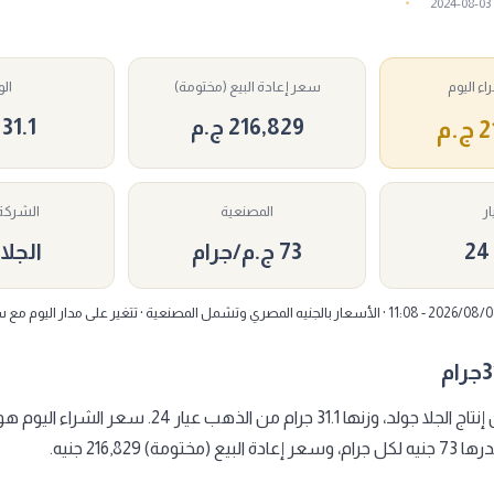
2024-08-03
ء اليوم
سعر إعادة البيع (مختومة)
ال
216,829 ج.م
31.1 جرام
.م
ار
المصنعية
الشركة 
73 ج.م/جرام
الجلا
مة) 216,829 جنيه.