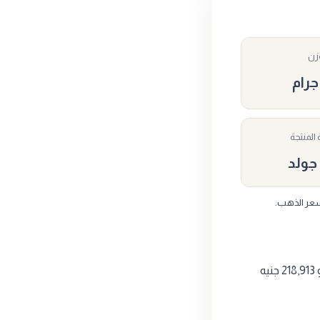
وزن
المنتجة
 جولد
أونصة 31.1جرام من إنتاج الجلا جولد، وزنها 31.1 جرام من الذهب عيار 24. سعر الشراء اليوم هو 218,913 جنيه