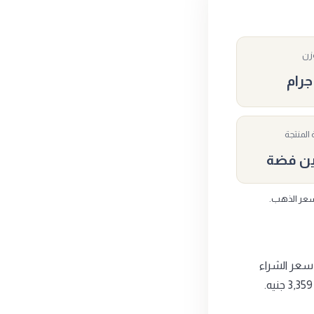
وزن
المنتجة
ين فضة
المدينة المنورة31.1جرام من إنتاج نجم الدين فضة، وزنها 31.1 جرام من الفضة عيار 999. سعر الشراء