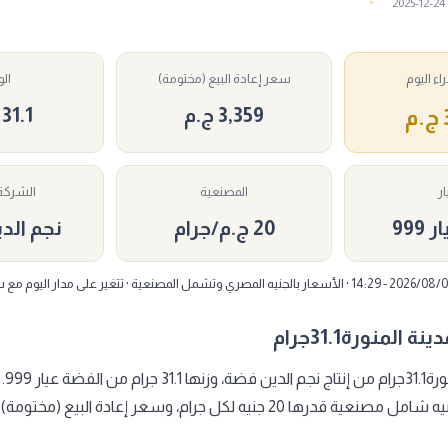
2025-12-24
ء اليوم
سعر إعادة البيع (مختومة)
ال
3,359 ج.م
31.1 جرام
ار
المصنعية
الشركة 
999
20 ج.م/جرام
نجم الد
المنورة31.1جرام
اونصة 