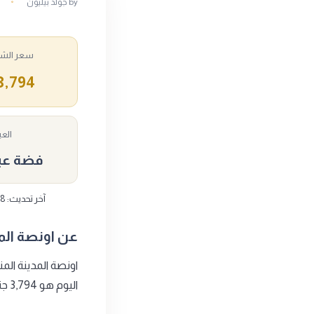
by
جولد بيليون
سعر الشرا
3,794 ج.م
العي
فضة عيار 
آخر تحديث: 2026/08/08 - 14:29 · الأسعار بالجنيه المصري وتشمل المصنعية · تتغير على مدار اليوم مع سعر الذهب.
عن اونصة المدينة 
اليوم هو 3,794 جنيه شامل مصنعية قدرها 20 جنيه لكل جرام، وسعر إعادة البيع (مختومة) 3,359 جنيه.