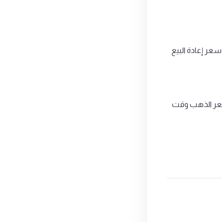
جنيه (وزن 31.1 جرام من الفضة)، وسعر إعادة البيع
يعتمد على سعر الذهب وقت