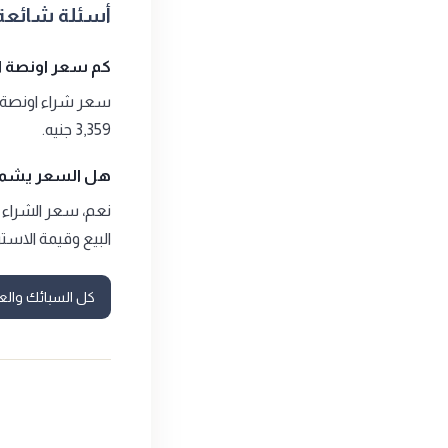
أسئلة شائعة عن 
كم سعر اونصة المدينة ال
3,359 جنيه.
هل السعر يشمل
البيع وقيمة الاستر
كل السبائك والع