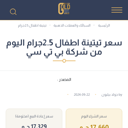
الرئيسية
السبائك والعملات الذهبية
تيتينة اطفال 2.5جرام
سعر تيتينة اطفال 2.5جرام اليوم
من شركة بي تي سي
المصدر :
by
جولد بيليون
2024-09-22
سعر الشراء اليوم
سعر إعادة البيع (مختومة)
17,329 ج.م
17,660 ج.م