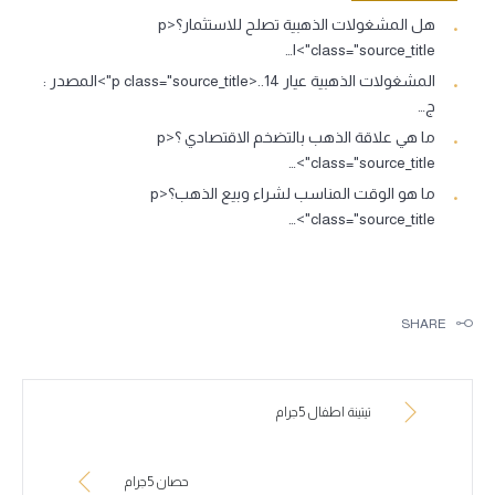
هل المشغولات الذهبية تصلح للاستثمار؟<p
class="source_title">ا…
المشغولات الذهبية عيار 14..<p class="source_title">المصدر :
ج…
ما هي علاقة الذهب بالتضخم الاقتصادي ؟<p
class="source_title">…
ما هو الوقت المناسب لشراء وبيع الذهب؟<p
class="source_title">…
SHARE
تيتينة اطفال 5جرام
حصان 5جرام