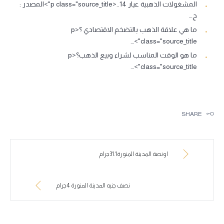
المشغولات الذهبية عيار 14..<p class="source_title">المصدر :
ج…
ما هي علاقة الذهب بالتضخم الاقتصادي ؟<p
class="source_title">…
ما هو الوقت المناسب لشراء وبيع الذهب؟<p
class="source_title">…
SHARE
اونصة المدينة المنورة31.1جرام
نصف جنيه المدينة المنورة 4جرام