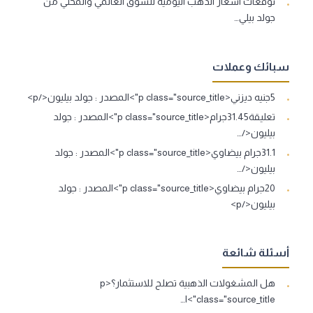
توقعات اسعار الذهب اليومية للسوق العالمي والمحلي من
جولد بيلي…
سبائك وعملات
5جنيه ديزني<p class="source_title">المصدر : جولد بيليون</p>
تعليقة31.45جرام<p class="source_title">المصدر : جولد
بيليون</…
31.1جرام بيضاوي<p class="source_title">المصدر : جولد
بيليون</…
20جرام بيضاوي<p class="source_title">المصدر : جولد
بيليون</p>
أسئلة شائعة
هل المشغولات الذهبية تصلح للاستثمار؟<p
class="source_title">ا…