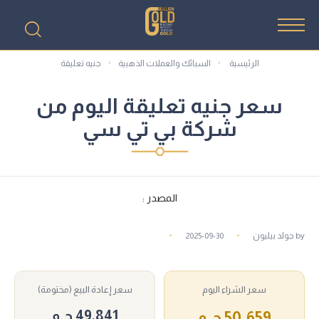
الرئيسية
السبائك والعملات الذهبية
جنيه تعليقة
سعر جنيه تعليقة اليوم من
شركة بي تي سي
المصدر :
by
جولد بيليون
2025-09-30
سعر الشراء اليوم
سعر إعادة البيع (مختومة)
49,841 ج.م
50,659 ج.م