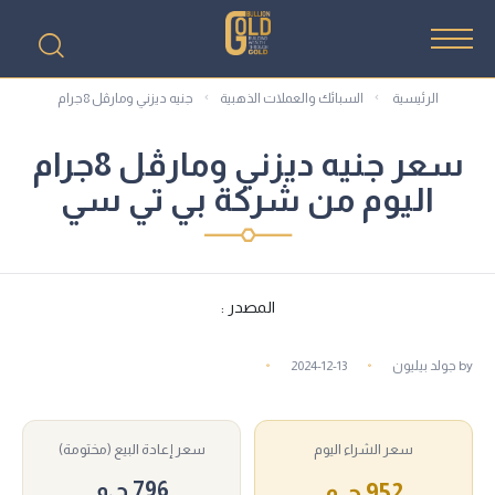
الرئيسية
السبائك والعملات الذهبية
جنيه ديزني ومارڤل 8جرام
سعر جنيه ديزني ومارڤل 8جرام
اليوم من شركة بي تي سي
المصدر :
by
جولد بيليون
2024-12-13
سعر الشراء اليوم
سعر إعادة البيع (مختومة)
796 ج.م
952 ج.م