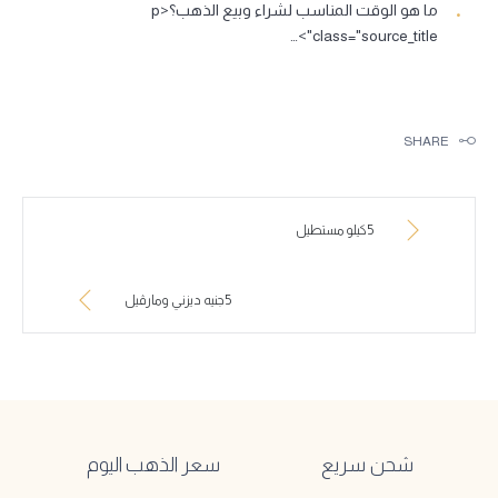
ما هو الوقت المناسب لشراء وبيع الذهب؟<p
class="source_title">…
SHARE
5كيلو مستطيل
5جنيه ديزني ومارڤيل
شحن سريع
سعر الذهب اليوم