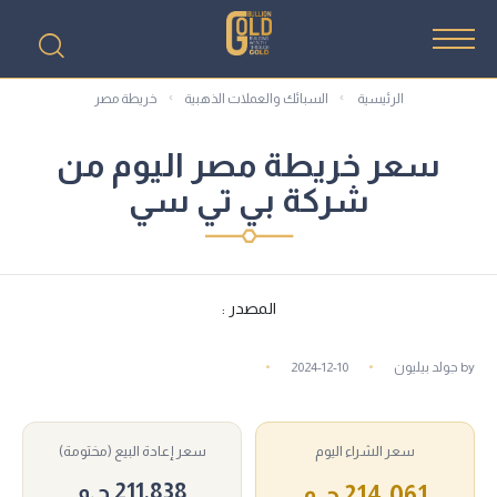
الرئيسية
السبائك والعملات الذهبية
خريطة مصر
سعر خريطة مصر اليوم من
شركة بي تي سي
المصدر :
by
جولد بيليون
2024-12-10
سعر الشراء اليوم
سعر إعادة البيع (مختومة)
211,838 ج.م
214,061 ج.م