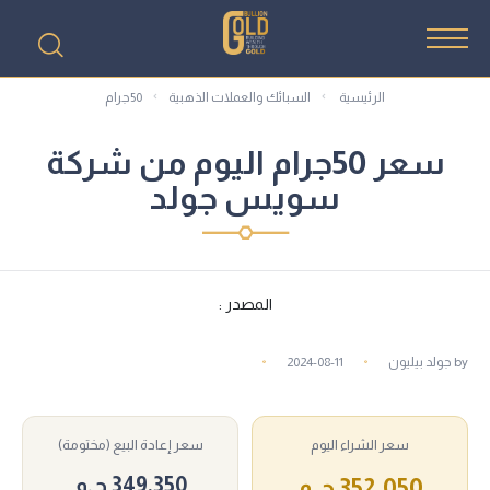
الرئيسية
السبائك والعملات الذهبية
50جرام
سعر 50جرام اليوم من شركة
سويس جولد
المصدر :
by
جولد بيليون
2024-08-11
سعر الشراء اليوم
سعر إعادة البيع (مختومة)
349,350 ج.م
352,050 ج.م