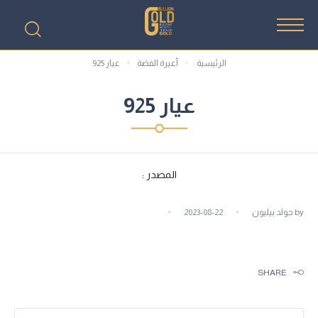
الرئيسية
أعيرة الفضة
عيار 925
عيار 925
المصدر :
by
جولد بيليون
2023-08-22
SHARE