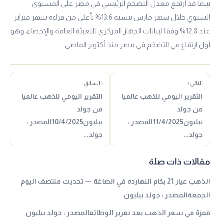
بينما قد ارتفع معدل التضخم الرئيسي في مصر على المستوى
السنوي خلال شهر مارس بنسبة 13.6% بأعلى من قراءة شهر فبراير
عند 12.8% وفقا لبيانات الجهاز المركزي للتعبئة العامة والإحصاء، وهو
أول ارتفاع في التضخم في مصر منذ أكتوبر الماضي.
التالي ›
‹ السابق
التقرير اليومي للذهب عالميا
التقرير اليومي للذهب عالميا
من جولد
من جولد
بيليون11/4/2025المصدر :
بيليون10/4/2025المصدر :
جولد…
جولد…
مقالات ذات صلة
الذهب عيار 21 بكام النهاردة في الصاغة — تحديث منتصف اليوم
الجمعةالمصدر : جولد بيليون
قفزة في سعر الذهب بعد تقرير الوظائفالمصدر : جولد بيليون