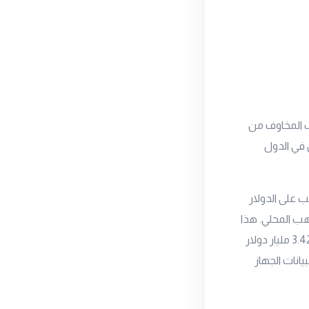
 المخاوف من
 في الدول
ب على الدولار
ب المحلي. هذا
وقد تراجع العجز في الميزان التجاري في مصر بشكل طفيف في يناير الماضي ليصبح بمقدار 3.42 مليار دولار
 منخفضا بنسبة 0.58% فقط وفقا لبيانات الجهاز