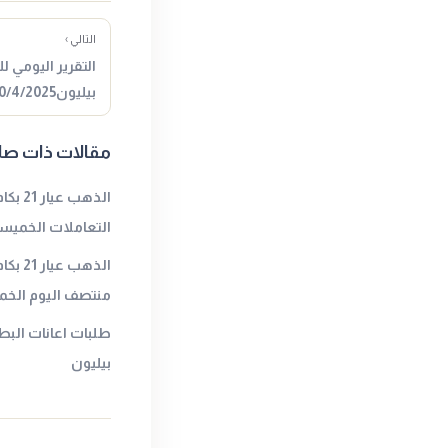
التالي ›
التقرير اليومي 
بيليون10/4/2025المصدر : جولد…
مقالات ذات صل
الذهب 
التعاملات الخميسا
الذهب
منتصف اليوم الخمي
طلبات اعانات البط
بيليون