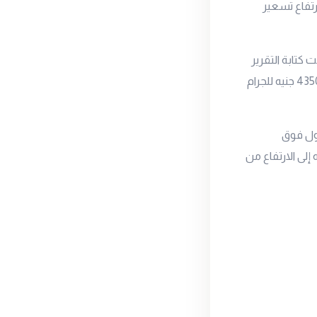
رتفاع تسعير
للجرام ليتداول وقت كتابة التقرير
عند نفس المستوى، وكان قد انخفض يوم أمس بمقدار 40 جنيه حيث أغلق التداولات عند 4350 جنيه للجرام
اول فوق
ه إلى الارتفاع من