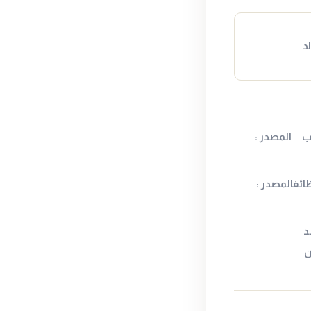
د
هب المصدر :
ائفالمصدر :
د