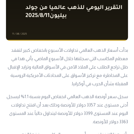
بدأت أسعار الذهب العالمي تداولات الأسبوع بانخفاض كبير لتفقد
معظم المكاسب التي سجلتها خلال الأسبوع الماضي، يأتي هذا في
ظل تراجع الطلب على الملاذ الآمن في الأسواق المالية وتزايد الإقبال
على المخاطرة مع تركيز الأسواق على المحادثات الأمريكية الروسية
المقبلة بشأن الحرب في أوكرانيا.
سجل سعر أونصة الذهب العالمي انخفاض اليوم بنسبة 1.1% ليسجل
أدنى مستوى عند 3357 دولار للأونصة وذلك بعد أن افتتح تداولات
اليوم عند المستوى 3399 دولار للأونصة ليتداول حالياً عند المستوى
3363 دولار للأونصة.