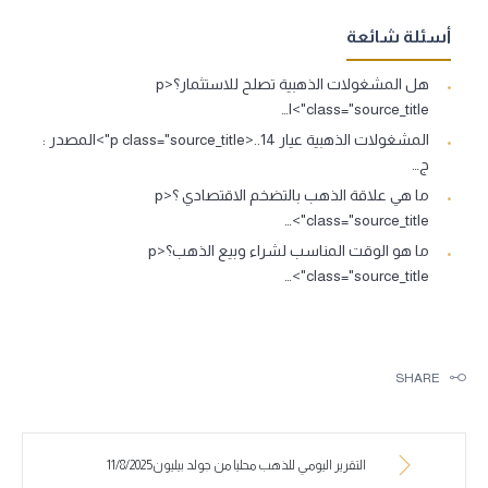
أسئلة شائعة
هل المشغولات الذهبية تصلح للاستثمار؟<p
class="source_title">ا…
المشغولات الذهبية عيار 14..<p class="source_title">المصدر :
ج…
ما هي علاقة الذهب بالتضخم الاقتصادي ؟<p
class="source_title">…
ما هو الوقت المناسب لشراء وبيع الذهب؟<p
class="source_title">…
SHARE
التقرير اليومي للذهب محليا من جولد بيليون11/8/2025