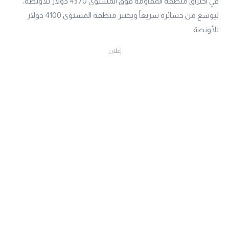
في اختراق منطقة المقاومة فوق المستوى 4370 دولار للأونصة،
ليوسع من خسائره سريعاً ويختبر منطقة المستوى 4100 دولار
للأونصة.
إعلان