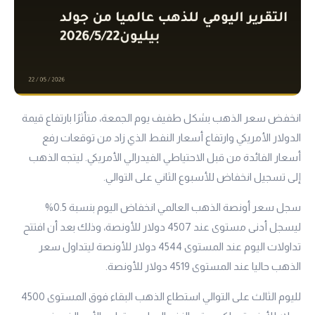
انخفض سعر الذهب بشكل طفيف يوم الجمعة، متأثرًا بارتفاع قيمة
الدولار الأمريكي وارتفاع أسعار النفط الذي زاد من توقعات رفع
أسعار الفائدة من قبل الاحتياطي الفيدرالي الأمريكي. ليتجه الذهب
إلى تسجيل انخفاض للأسبوع الثاني على التوالي.
سجل سعر أونصة الذهب العالمي انخفاض اليوم بنسبة 0.5%
ليسجل أدنى مستوى عند 4507 دولار للأونصة، وذلك بعد أن افتتح
تداولات اليوم عند المستوى 4544 دولار للأونصة ليتداول سعر
الذهب حاليا عند المستوى 4519 دولار للأونصة.
لليوم الثالث على التوالي استطاع الذهب البقاء فوق المستوى 4500