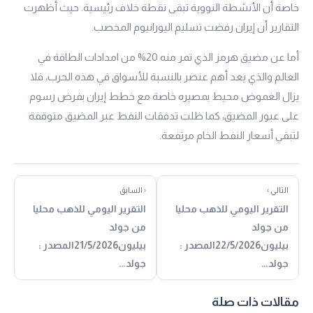
خاصة أن الأنشطة النووية تبقى نقطة خلاف رئيسية. حيث أظهرت
التقارير أن إيران رفضت تسليم اليورانيوم المخصب.
أما عن مضيق هرمز الذي تمر منه 20% من امدادات الطاقة في
العالم والذي يعد أهم عنصر بالنسبة للأسواق في هذه الحرب، فلا
يزال الغموض محيط بمصيره خاصة مع خطط إيران بفرض رسوم
على عبور المضيق، كما ظلت تدفقات النفط عبر المضيق متوقفة
لتبقي أسعار النفط الخام مرتفعة.
التالي ›
‹ السابق
التقرير اليومي للذهب محليا
التقرير اليومي للذهب محليا
من جولد
من جولد
بيليون22/5/2026المصدر :
بيليون21/5/2026المصدر :
جولد…
جولد…
مقالات ذات صلة