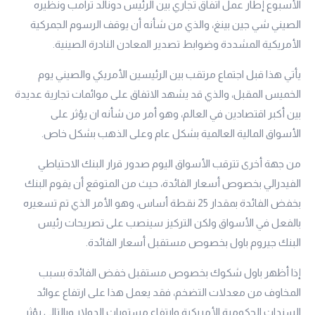
الأسبوع إطار عمل اتفاق تجاري بين الرئيس دونالد ترامب ونظيره
الصيني شي جين بينغ، والذي من شأنه أن يوقف الرسوم الجمركية
الأمريكية المشددة وضوابط تصدير المعادن النادرة الصينية.
يأتي هذا قبل اجتماع مرتقب بين الرئيسين الأمريكي والصيني يوم
الخميس المقبل، والذي قد يشهد الاتفاق على موائمات تجارية عديدة
بين أكبر اقتصادين في العالم، وهو أمر من شأنه ان يؤثر على
الأسواق المالية العالمية بشكل عام وعلى الذهب بشكل خاص.
من جهة أخرى تترقب الأسواق اليوم صدور قرار البنك الاحتياطي
الفيدرالي بخصوص أسعار الفائدة، حيث من المتوقع أن يقوم البنك
بخفض الفائدة بمقدار 25 نقطة أساس، وهو الأمر الذي تم تسعيره
بالفعل في الأسواق ولكن التركيز سينصب على تصريحات رئيس
البنك جيروم باول بخصوص مستقبل أسعار الفائدة.
إذا أظهر باول شكوك بخصوص مستقبل خفض الفائدة بسبب
المخاوف من معدلات التضخم، فقد يعمل هذا على ارتفاع عوائد
السندات الحكومية الأمريكية وارتفاع مستويات الدولار وبالتالي يؤثر