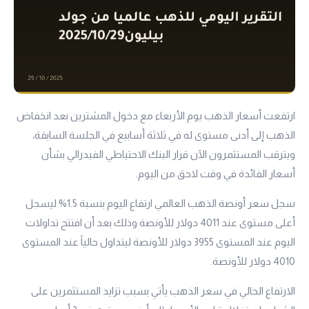
ارتفعت أسعار الذهب يوم الأربعاء مع دخول المشترين بعد انخفاض
الذهب إلى أدنى مستوى له في ثلاثة أسابيع في الجلسة السابقة،
ويترقب المستثمرون الآن قرار البنك الاحتياطي الفيدرالي بشأن
أسعار الفائدة في وقت لاحق من اليوم.
سجل سعر أونصة الذهب العالمي ارتفاع اليوم بنسبة 1.5% ليسجل
أعلى مستوى عند 4011 دولار للأونصة وذلك بعد أن افتتح تداولات
اليوم عند المستوى 3955 دولار للأونصة ليتداول حالياً عند المستوى
4010 دولار للأونصة.
الارتفاع الحالي في سعر الذهب يأتي بسبب تزايد المستثمرين على